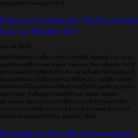
กระบวนการการสอนรวมกว่า 3…
[คลิป] แนะนำคลิปสอนทำ “ผืนน้ำแบบสไตล์อ
นิเมะ” ใน Blender ฟรี !!
Sep
16
2020
คลิปที่กำลังจะแนะนำนี้เหมาะสำหรับเหล่าผู้ใช้ Blender โดยเฉพาะ
ถูกสร้างสรรค์ขึ้นมาโดย Kristof Dedene ที่จะมาสอนเกี่ยวกับวิธี
สร้างเอฟเฟกต์ทำให้ผืนน้พที่เราเห็น กลายเป็นผืนน้ำสไตล์อนิเมะได้
โดยตัวคลิปจะแนะนำวิธีการสร้างน้ำให้ทั้งหมด 2 เวอร์ชัน เวอร์ชั่น
หนึ่งสำหรับน้ำนิ่ง และอีกเวอร์ชั่นสำหรับน้ำที่มีการเคลื่อนไหวอย่าง
รวดเร็วไปมา ทั้งนี้เราจะได้เรียนรู้วิธีตั้งค่า water shader
บน planes ของเรา รวมไปถึงวิธีปรับแต่งเพื่อให้ได้ผลลัพธ์ที่น่า
สนใจออกมามากที่สุด นอกจากนี้ Kristof Dedene ยังใจดีแชร์
ไฟล์โปรเจ็คของเขาให้อีกด้วย แหล่งที่มา 80.lv
[Tutorial] แจกวิธีการตั้งค่าการเรนเดอร์บน