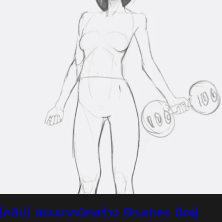
[คลิป] สอนเทคนิคสร้าง Brushes มือผู้