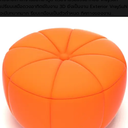
เปรียบเสมือดวงอาทิตย์ในงาน 3D ยิ่งเป็นงาน Exterior VraySuN
จะมีบทบาทมาก รียบเกมือนเป็นตัวกำหนด ทิศทางของงาน…