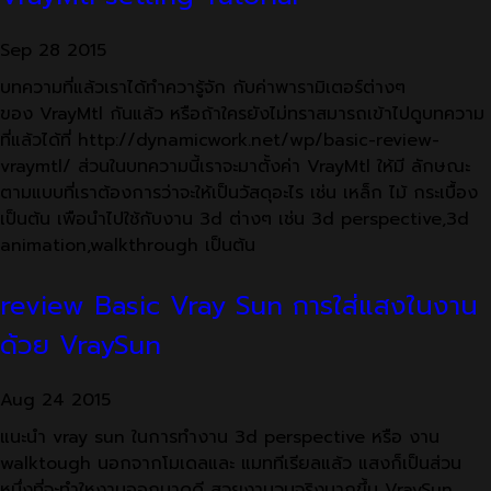
Sep
28
2015
บทความที่แล้วเราได้ทำควารู้จัก กับค่าพารามิเตอร์ต่างๆ
ของ VrayMtl กันแล้ว หรือถ้าใครยังไม่ทราสมารถเข้าไปดูบทความ
ที่แล้วได้ที่ http://dynamicwork.net/wp/basic-review-
vraymtl/ ส่วนในบทความนี้เราจะมาตั้งค่า VrayMtl ให้มี ลักษณะ
ตามแบบที่เราต้องการว่าจะให้เป็นวัสดุอะไร เช่น เหล็ก ไม้ กระเบื้อง
เป็นต้น เพือนำไปใช้กับงาน 3d ต่างๆ เช่น 3d perspective,3d
animation,walkthrough เป็นต้น
review Basic Vray Sun การใส่แสงในงาน
ด้วย VraySun
Aug
24
2015
แนะนำ vray sun ในการทำงาน 3d perspective หรือ งาน
walktough นอกจากโมเดลและ แมททีเรียลแล้ว แสงก็เป็นส่วน
หนึ่งที่จะทำใหงานออกมาดูดี สวยงามวมจริงมากขึ้น VraySun