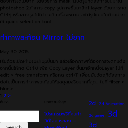
ต้องการได้ไม่ยาก โดยวิธีการ mask 1.เปิดรูปที่ต้องการขึ้นมาใน
photoshop 2.ทำการ copy รูปภาพขึ้นมาอีก1 layer ด้วยการกด
Ctrl+j หรือลากรูปไปไปวางที่ เครื่องหมาย จะได้รูปแบบในตัวอย่าง
ใช้ quick selection tool…
ทำภาพสะท้อน Mirror ไม่ยาก
May
30
2015
เริ่มด้วยเปิดPhotoshopขึ้นมา แล้วเลือกภาพที่ต้องการจะตกแต่ง
จากนั้นให้กด Ctrl+J เพื่อ Copy Layer ขึ้นมาอีกหนึ่งLayer ไปที่
edit > free transform หรือกด ctrl+T เพื่อขยับวัตถุที่ต้องการ
ต่อไปเป็นการทำภาพสะท้อนให้แลดูสมจริงมากที่สุด… ไปที่ filter >
blur >…
Posts
1
2
>
ค้นหา
บทความล่าสุด
2d
2d Animation
pagination
3d
Search
โปรแกรมฟรีที่คนทำ
2d game
for:
วิดีโอควรลอง —
3d
MoviePrint