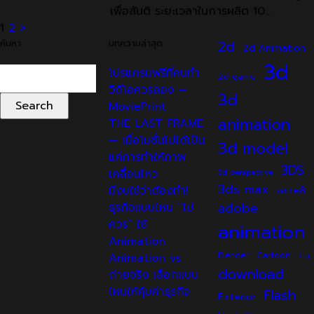
เพื่อสันติ ระยะเวลาในการผลิต 10…
Posts
1
2
>
ค้นหา
บทความล่าสุด
2d
2d Animation
pagination
3d
Search
โปรแกรมฟรีที่คนทำ
2d game
for:
วิดีโอควรลอง —
3d
MoviePrint
animation
THE LAST FRAME
— เมื่อโมชั่นไม่ได้เป็น
3d model
แค่การทำให้ภาพ
3DS
เคลื่อนไหว
3d perspective
3ds max
มีงบใช่ว่าต้องทำ!
acre8
adobe
ธุรกิจแบบไหน “ไม่
ควร” ใช้
animation
Animation
Cartoon
Animation vs
Blender
Cg
download
ถ่ายจริง เลือกแบบ
ไหนให้คุ้มค่าธุรกิจ
Flash
Exterior