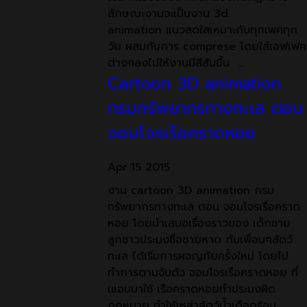
ลักษณะงานจะเป็นงาน 3d
animation แนวสดใสเหมาะกับทุกเพศทุก
วัย ผสมกับการ comprese โดยใส่เอฟเฟค
ต่างๆลงไปให้งานมีสีสันขึ้น …
Cartoon 3D animation
กรมทรัพยากรทางทะเล ตอน
จอมโจรเรือคราดหอย
Apr
15
2015
งาน cartoon 3D animation กรม
ทรัพยากรทางทะเล ตอน จอมโจรเรือคราด
หอย โดยนำเสนอเรื่องราวของ เด็กชาย
ลูกชาวประมงชื่อชายหาด กับเพื่อนๆสัตว์
ทะเล ได้เริ่มการผจญภัยครั้งใหม่ โดยไป
ทำการตามจับตัว จอมโจรเรือคราดหอย ที่
เแอบมาใช้ เรือคราดหอยทำประมงผิด
กฎหมาย ทำให้เหล่าสัตว์น้ำเดือดร้อน