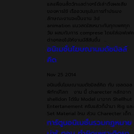
และเพือนสั้ตว์ทะเลต่างๆได้เล่าถึงผลเสีย
ของหารใช้ เรืออวนรุนในการทำประมง
ลักษณะงานจะเป็นงาน 3d
animation แนวสดใสเหมาะกับทุกเพศทุก
วัย ผสมกับการ comprese โดยใส่เอฟเฟค
ต่างๆลงไปให้งานมีสีสันขึ้น …
อนิเมชั่นโฆษณานมดัชมิลล์
คิด
Nov
25
2014
อนิเมชั่นโฆษณานมดัชมิลล์คิด กับ เชลดอล
พิทักษ์โลก งาน นี้ charecter หลักจาก
shelldon ได้รับ Model มาจาก Shellhut
Entertanement ครับแล้วก็นำมา Rig และ
Set Material ใหม ส่วน Charecter เด็ก…
การ์ตูนอนิเมชั่นรวมกฏหมาย
น่ารู้ ตอน ทำผิดเพราะติดยา