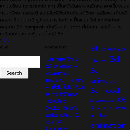
แคมเบรียน (precambrian) เป็นหนึงในผลงานอีกหลายๆเรื่องของ
กรมทรัพยากรธรณี และใช้ในพิพิธภัณฑ์ธรณีวิทยาเฉลิมพระเกียรติ
คลอง 5 ปทุมธานี รูปแบบการจัดทำจะเป็นแบบ 3d animation
ผสมกับ 2d composit ทั้งเรื่อง ใน shot ที่ต้องการให้เห็นการ
เคลื่อนไหวอย่างชัดเจนก็จะใช้ 3d…
Posts
1
2
>
ค้นหา
บทความล่าสุด
2d
2d Animation
pagination
3d
Search
โปรแกรมฟรีที่คนทำ
2d game
for:
วิดีโอควรลอง —
3d
MoviePrint
animation
THE LAST FRAME
— เมื่อโมชั่นไม่ได้เป็น
3d model
แค่การทำให้ภาพ
3DS
เคลื่อนไหว
3d perspective
3ds max
มีงบใช่ว่าต้องทำ!
acre8
adobe
ธุรกิจแบบไหน “ไม่
ควร” ใช้
animation
Animation