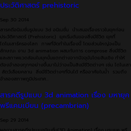
ประวัติศาสตร์ prehistoric
Sep
30
2014
สารคดีอนิเมชั่นรูปแบบ 3d อนิเมชั่น นำเสนอเรื่องราวในยุคก่อน
ประวัติศาสตร์ (Prehistoric) ยุคเริ่มต้นของสิ่งมีชีวิต ยุคที่
ไดโนเสาร์ครองโลก ภาพที่จัดทำในเรื่องนี้ โดยส่วนใหญ่จะเป็น
ลักษณะ งาน 3d animation ผสมกับการ comprose สิ่งมีชีวิต
และสภาพแวดล้อมในยุคนั้นแตกต่างจากปัจจุบันโดยสินเชิง ทำให้
ต้องจำลองทุกๆอย่างขึ้นมาไม่ว่าจะเป็นสิงมีชีวิตต่างๆ เช่น ไดโนเสา
สัตว์เลือยคลาน สิ่งมีชีวิตต่างๆที่บินได้ หรืออาศัยในน้ำ รวมถึง
จำลองสภาพภูมิประเทศ…
สารคดีรูปแบบ 3d animation เรื่อง มหายุค
พรีแคมเบียน (precambrian)
Sep
29
2014
ผลงานสารคดีรูปแบบอนิเมชั่น(3D Animation) เรื่อง บรมยุค พรี