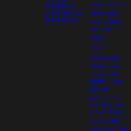
Cartoon
Animation vs
Blender
Cg
download
ถ่ายจริง เลือกแบบ
ไหนให้คุ้มค่าธุรกิจ
Flash
Exterior
Flash Game
free
free
download
Game
house
interactive flash
interior
Maya
model
perspective
Photoshop
plugin
presentation
vray
tutorial
Walkthrough
การ์ตูน