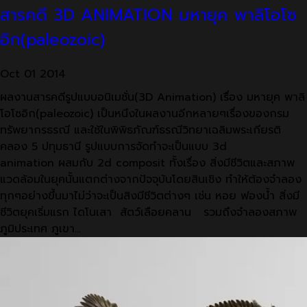
สารคดี 3D ANIMATION มหายุค พาลิโอโซ
อิก(paleozoic)
Oct
01
2014
ผลงานสารคดีรูปแบบอนิเมชั่น(3D Animation) เรื่อง มหายุค พาลิ
โอโซอิก(paleozoic) เป็นหนึงในผลงานอีกหลายๆเรื่องของกรม
ทรัพยากรธรณี และใช้ในพิพิธภัณฑ์ธรณีวิทยาเฉลิมพระเกียรติ
คลอง 5 ปทุมธานี รูปแบบการจัดทำจะเป็นแบบ 3d
animation ผสมกับ 2d composit ทั้งเรื่อง สิ่งมีชีวิตและสภาพ
แวดล้อมในยุคนั้นแตกต่างจากปัจจุบันโดยสินเชิง ทำให้ต้องจำลอง
ทุกๆอย่างขึ้นมาไม่ว่าจะเป็นสิงมีชีวิตต่างๆ เช่น หอย ฟองน้ำ สิ่งมี
ชีวิตยุคเริ่มแรก ไดโนเสา สัตว์เลือยคลาน รวมถึงจำลองสภาพ
ภูมิประเทศ ภูเขา…