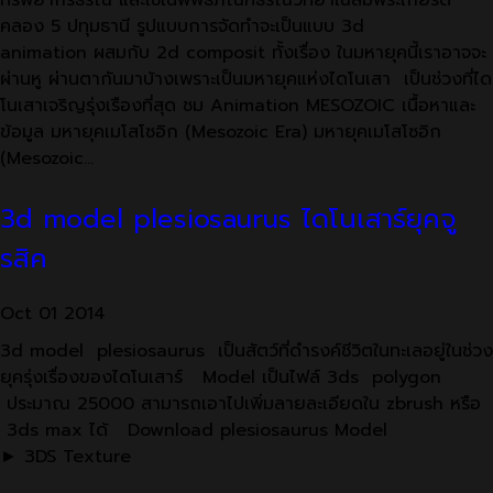
ทรัพยากรธรณี และใช้ในพิพิธภัณฑ์ธรณีวิทยาเฉลิมพระเกียรติ
คลอง 5 ปทุมธานี รูปแบบการจัดทำจะเป็นแบบ 3d
animation ผสมกับ 2d composit ทั้งเรื่อง ในมหายุคนี้เราอาจจะ
ผ่านหู ผ่านตากันมาบ้างเพราะเป็นมหายุคแห่งไดโนเสา เป็นช่วงที่ได
โนเสาเจริญรุ่งเรืองที่สุด ชม Animation MESOZOIC เนื้อหาและ
ข้อมูล มหายุคเมโสโซอิก (Mesozoic Era) มหายุคเมโสโซอิก
(Mesozoic…
3d model plesiosaurus ไดโนเสาร์ยุคจู
รสิค
Oct
01
2014
3d model plesiosaurus เป็นสัตว์ที่ดำรงค์ชีวิตในทะเลอยู่ในช่วง
ยุครุ่งเรื่องของไดโนเสาร์ Model เป็นไฟล์ 3ds polygon
ประมาณ 25000 สามารถเอาไปเพิ่มลายละเอียดใน zbrush หรือ
3ds max ได้ Download plesiosaurus Model
► 3DS Texture