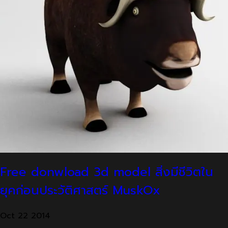
Free donwload 3d model สิ่งมีชีวิตใน
ยุคก่อนประวัติศาสตร์ MuskOx
Oct
22
2014