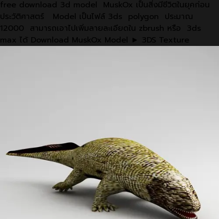
free download 3d model MuskOx เป็นสิ่งมีชีวิตในยุคก่อน
ประวัติศาสตร์ Model เป็นไฟล์ 3ds polygon ประมาณ
12000 สามารถเอาไปเพิ่มลายละเอียดใน zbrush หรือ 3ds
max ได้ Download MuskOx Model ► 3DS Texture