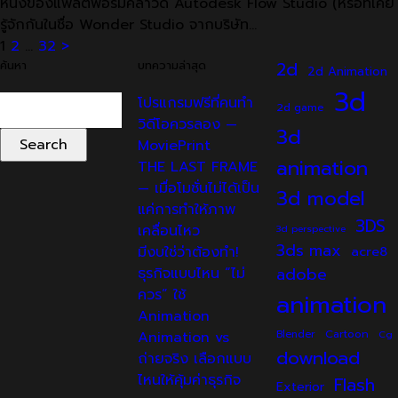
หนึ่งของแพลตฟอร์มคลาวด์ Autodesk Flow Studio (หรือที่เคย
รู้จักกันในชื่อ Wonder Studio จากบริษัท…
Posts
1
2
…
32
>
ค้นหา
บทความล่าสุด
2d
2d Animation
pagination
3d
Search
โปรแกรมฟรีที่คนทำ
2d game
for:
วิดีโอควรลอง —
3d
MoviePrint
animation
THE LAST FRAME
— เมื่อโมชั่นไม่ได้เป็น
3d model
แค่การทำให้ภาพ
3DS
เคลื่อนไหว
3d perspective
3ds max
มีงบใช่ว่าต้องทำ!
acre8
adobe
ธุรกิจแบบไหน “ไม่
ควร” ใช้
animation
Animation
Cartoon
Animation vs
Blender
Cg
download
ถ่ายจริง เลือกแบบ
ไหนให้คุ้มค่าธุรกิจ
Flash
Exterior