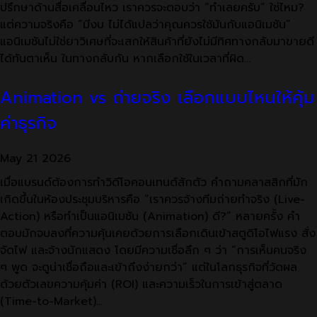
ปรึกษาด้านสื่อเคลื่อนไหว เราควรจะตอบว่า “ทำเลยครับ” ใช่ไหม?
แต่ความจริงคือ “มีงบ ไม่ได้แปลว่าคุณควรใช้มันกับแอนิเมชัน”
แอนิเมชันไม่ใช่ยาวิเศษที่จะเสกให้สินค้าที่ยังไม่มีทิศทางกลับมาขายดี
ได้ทันตาเห็น ในทางกลับกัน หากเลือกใช้ในเวลาที่ผิด…
Animation vs ถ่ายจริง เลือกแบบไหนให้คุ้ม
ค่าธุรกิจ
May
21
2026
เมื่อแบรนด์ต้องการทำวิดีโอคอนเทนต์สักตัว คำถามคลาสสิกที่มัก
เกิดขึ้นในห้องประชุมบริหารคือ “เราควรจ้างทีมถ่ายทำจริง (Live-
Action) หรือทำเป็นแอนิเมชัน (Animation) ดี?” หลายครั้ง คำ
ตอบมักจบลงที่ความคุ้นเคยด้วยการเลือกเดินเข้าสตูดิโอไฟแรง สั่ง
จัดไฟ และจ้างนักแสดง โดยมีความเชื่อลึก ๆ ว่า “การเห็นคนจริง
ๆ พูด จะดูน่าเชื่อถือและเข้าถึงง่ายกว่า” แต่ในโลกธุรกิจที่วัดผล
ด้วยตัวเลขความคุ้มค่า (ROI) และความเร็วในการเข้าสู่ตลาด
(Time-to-Market)…