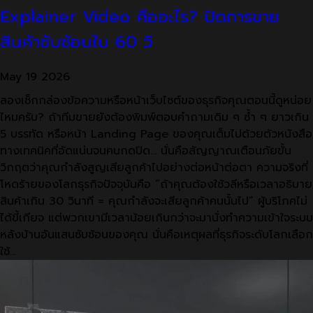
Explainer Video คืออะไร? ปิดการขาย
สินค้าซับซ้อนใน 60 วิ
May
19
2026
ลองเช็กกล่องข้อความหรือหน้าเว็บไซต์ของธุรกิจคุณตอนนี้ดูหน่อย
ไหมครับ? ถ้าทีมขายยังต้องพิมพ์ตอบคำถามเดิม ๆ ซ้ำ ๆ ยาวเกิน
5 บรรทัด หรือหน้า Landing Page ของคุณเต็มไปด้วยตัวหนังสือ
ทางเทคนิคที่อัดแน่นจนคนกดปิด… นั่นคือสัญญาณเตือนภัยขั้น
วิกฤตว่าคุณกำลังสูญเสียลูกค้าไปอย่างต่อหน้าต่อตา ความจริงที่
โหดร้ายของโลกธุรกิจปัจจุบันคือ “ถ้าคุณต้องใช้วลีหรือเวลาอธิบาย
สินค้าเกิน 30 วินาที = คุณกำลังจะเสียลูกค้าคนนั้นไป” ผู้บริโภคไม่
ได้ขี้เกียจ แต่พวกเขามีเวลาน้อยเกินกว่าจะมานั่งทำความเข้าใจระบบ
หลังบ้านอันแสนซับซ้อนของคุณ นั่นคือเหตุผลที่ธุรกิจระดับโลกเลือก
ใช้…