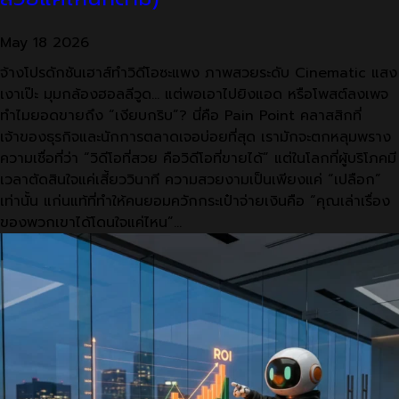
May
18
2026
จ้างโปรดักชันเฮาส์ทำวิดีโอซะแพง ภาพสวยระดับ Cinematic แสง
เงาเป๊ะ มุมกล้องฮอลลีวูด… แต่พอเอาไปยิงแอด หรือโพสต์ลงเพจ
ทำไมยอดขายถึง “เงียบกริบ”? นี่คือ Pain Point คลาสสิกที่
เจ้าของธุรกิจและนักการตลาดเจอบ่อยที่สุด เรามักจะตกหลุมพราง
ความเชื่อที่ว่า “วิดีโอที่สวย คือวิดีโอที่ขายได้” แต่ในโลกที่ผู้บริโภคมี
เวลาตัดสินใจแค่เสี้ยววินาที ความสวยงามเป็นเพียงแค่ “เปลือก”
เท่านั้น แก่นแท้ที่ทำให้คนยอมควักกระเป๋าจ่ายเงินคือ “คุณเล่าเรื่อง
ของพวกเขาได้โดนใจแค่ไหน”…