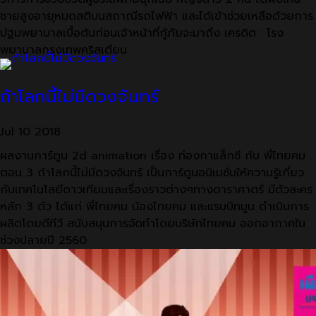
ชายสูงอายุหมดสติบนสถาณีรถไฟฟ้า และได้เข้าช่วยเหลือด้วยการ
ปฐมพยาบาลเบื้อต้นก่อนเจ้าหน้าที่กู้ภัยจะมาถึง เครดิต : โรง
พยาบาลกรุงเทพคริสเตียน
ถ้าโลกนี้ไม่มีดวงจันทร์
Jul
10
2018
ผลงานการ์ตูน 2d animation เรื่อง ท่องกาแล็กซี กับ พี่ไทยคม
ตอน 3 ถ้าโลกนี้ไม่มีดวงจันทร์ เป็นการ์ตูนอนิเมชั่นให้ความรู้เกี่ยว
กับเทคโนโลยีดาวเทียมและเรื่องราวต่างๆทางดาราศาตร์ มีตัวละคร
หลัก 3 ตัว ได้แก่ พี่ไทยคม น้องไทยคม และแรบบิทมูน ดำเนินการ
ผลิตโดยดีทีวี สนับสนุนการจัดทำโดยบริษัทไทยคม ออกอากาศใน
ช่วงปลายปี 2560