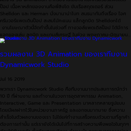
ป็อป เนื้อหาหลักของงานคือพี่สิงโต ขับเรือสกุตเตอร์ ส่วน
Shelldon และ Herman นั่งบานาน่าโบท สนธนากันถึงเรื่อง ไอศ
ครีมวอร์แพดเดินป็อป สะสมไม้คะแนน แล็กลูกบิด Shelldonได้
งานโฆษณาตัวนี้จัดทำขึ้นในช่วงที่ ทางวอล์แพดเดิลป็อป ได้มีการ
แจกของเล่น ลูกบิด และเกมส์เศรษฐี ในช่วง พฤษภาคม-มิถุนายน…
รวมผลงาน 3D Animation ของเราทีมงาน
Dynamicwork Studio
Jul
16
2019
พวกเรา Dynamicwork Studio คือทีมงานมากประสบการณ์กว่า
10 ปี ที่ผ่านงาน และทำงานในวงการอุตสาหกรรม Animation,
Interactive, Game และ Presentation มาหลากหลายรูปแบบ
โดยมีผลฝากไว้ในหน่วยงานภาครัฐ และเอกชนมากมาย ซึ่งความ
สำเร็จในตัวผลงานของเรา ไม่ใช่แค่ทำงานเสร็จครบถ้วนตามที่ลูกค้า
ต้องการเท่านั้น แต่เรายังได้เน้นไปที่การสร้างความพึงพอใจในทุกๆ