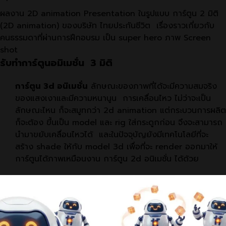
ผลงาน 2D animation Presentation ในรูปแบบ การ์ตูน 2 มิติ
(2D animation) ของบริษัท ไทยประกันชีวิต เรื่องราวเกี่ยวกับ
คนธรรมดาที่ผ่านการฝึกอบรม เป็น super hero ภาพ Screen
shot
รับทำการ์ตูนอมิเมชั่น 3 มิติ
การ์ตูน 3d อนิเมชั่น
ลักษณะของภาพที่ได้จะมีความสมจริง
ของแสงเงาและมีความหนานูน การเคลื่อนไหว ไม่ว่าจะเป็น
ลักษณะไหน ก็จะสมูทกว่า 2d animation แต่กระบวนการผลิต
ก็จะต้อง ขึ้นเป็น model และ rig ใส่กระดูกก่อน จึงจะสามารถ
นำมาขยับเคลื่อนไหวได้ และในปัจจุบัญยังมีเทคโนโลยีที่จะ
สร้าง shade ให้กับ model 3d เพื่อที่จะ render ออกมาให้
การ์ตูนได้ภาพเหมือนงาน การ์ตูน 2d อนิเมชั่น ได้ด้วย