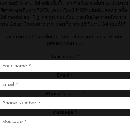
ในการสร้าง งาน 3d อนิเมชั่นนั้น หากทำเป็นตอนสั้นๆ งบประมาณ
ก็อาจจะสูงเกินงานที่ได้รับ เพราะต้องมีค่าใช้จ่ายในส่วนของการขึ้น
3d model และ Rig กระดูก ก่อนด้วย ตรงกันข้าม หากต้องการ
งาน 2d แต่มีความยาวมาก ราคาก็อาจจะสูสีกับงาน 3d เลยก็ได้
สอบถาม ขอข้อมูลเพิ่มเติม ได้ผ่านข้อความด้านล่าง หรือโทร
0851624041 เอก
Your name *
Email *
Phone Number *
Message *