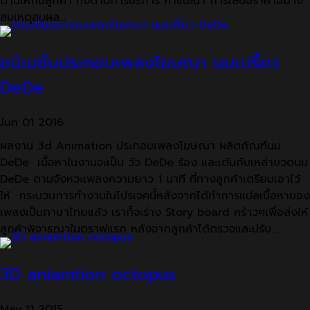
ด้านให้กับลูกค้า ทั้งด้านการบริการ คำแนะนำ การเสนอราคาอย่าง
สมเหตุสมผล…
อนิเมชั่นประกอบเพลงโฆษณา นมเปรี้ยว
DeDe
Jun
01
2016
ผลงาน 3d Animation ประกอบเพลงโฆษณา ผลิตภัณฑ์นม
DeDe เนื้อหาในงานจะเป็น วัว DeDe ร้อง และเต้นกับเหล่าขวดนม
DeDe ตามจังหวะเพลงความยาว 1 นาที ที่ทางลูกค้าเตรียมเอาไว้
ให้ กระบวนการทำงานในโปรเจคนี้หลังจากได้ทำการแปลเนื้อหาของ
เพลงเป็นภาษาไทยแล้ว เราก็จะร่าง Story board คร่าวๆเพื่อส่งให้
ลูกค้าพิจารณาในดราฟแรก หลังจากลูกค้าได้ตรวจและปรับ…
3D aniamtion octopus
May
11
2015