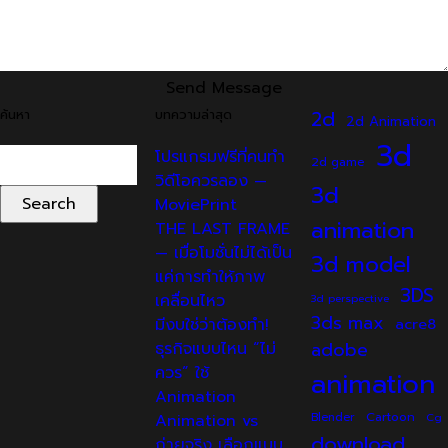
Send Message
ค้นหา
บทความล่าสุด
2d
2d Animation
3d
Search
โปรแกรมฟรีที่คนทำ
2d game
for:
วิดีโอควรลอง —
3d
MoviePrint
animation
THE LAST FRAME
— เมื่อโมชั่นไม่ได้เป็น
3d model
แค่การทำให้ภาพ
3DS
เคลื่อนไหว
3d perspective
3ds max
มีงบใช่ว่าต้องทำ!
acre8
adobe
ธุรกิจแบบไหน “ไม่
ควร” ใช้
animation
Animation
Cartoon
Animation vs
Blender
Cg
download
ถ่ายจริง เลือกแบบ