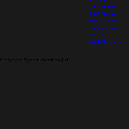
perspective
สื่อโต้ตอบได้
เกมส์
อนิเมชัน
เกมส์แฟลช
แฟลช
แฟลชเกมส์
แอนิเมชั่น
ไดโนเสาร์
Copyright Dynamicwork.co.,ltd