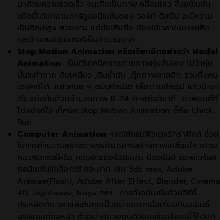
มาด้วยความรวดเร็ว จนเกิดเป็นภาพเคลือนไหว ซึ่งอนิเมชั่น
ชนิดนี้ได้แก่งานการ์ตูนอนิเมชั่นของ วอลท์ ดิสนีย์ จะมีความ
เป็นศิลปะสูง สวยงาม แต่ข้อเสียคือ ต้องใช้เวลาในการผลิต
และจำนวนอนิเมเตอร์เป็นจำนวนมาก
Stop Motion Animation หรือเรียกอีกอย่างว่า Model
Animation
เป็นใช้เทคนิคการถ่ายภาพหุ่นจำลอง ไม่ว่าหุ่น
นั้นจะทำจาก ดินเหนียว ,ดินน้ำมัน ,ตุ๊กตาพลาสติก รวมถึงคน
จริงๆก๊ได้ แล้วค่อย ๆ ขยับทีละนิด เพื่อถ่ายทีละรูป แล้วนำมา
เรียงต่อกันด้วยจำนวนภาพ 8-24 ภาพต่อวินาที ภาพยนต์ที่
โด่งดังที่ใช้ เท็คนิค Stop Motion Animation ก็คือ Chick
Run
Computer Animation
หากใช้คอมพิวเตอร์กราฟิกส์ ช่วย
ในการคำนวณสร้างภาพจะเรียกการสร้างภาพเคลื่อนไหวด้วย
คอมพิวเตอร์หรือ คอมพิวเตอร์อนิเมชัน ปัจจุบันมี ซอฟแวร์ผลิ
ตอนิเมชั่นให้เลือกใช้เยอะมาก เช่น 3ds max, Adobe
Animae(Flash), Adobe After Effect, Blender, Cinema
4D, Lightwave, Maya ฯลฯ การทำอนิเมชั่นด้วยวิธีนี้
ประหยัดทั้งเวลาและต้นทุนเป็นอย่างมากเมื่อเทียบกับอนิเมชั่
นรูปแบบก่อนหน้า ตัวอย่างภาพยนต์อนิเมชั่นรูปแบบนี้ก็ได้แก้