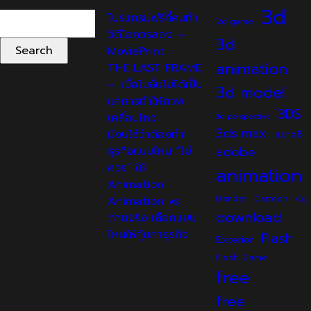
3d
Search
โปรแกรมฟรีที่คนทำ
2d game
for:
วิดีโอควรลอง —
3d
MoviePrint
animation
THE LAST FRAME
— เมื่อโมชั่นไม่ได้เป็น
3d model
แค่การทำให้ภาพ
3DS
เคลื่อนไหว
3d perspective
3ds max
มีงบใช่ว่าต้องทำ!
acre8
adobe
ธุรกิจแบบไหน “ไม่
ควร” ใช้
animation
Animation
Cartoon
Animation vs
Blender
Cg
download
ถ่ายจริง เลือกแบบ
ไหนให้คุ้มค่าธุรกิจ
Flash
Exterior
Flash Game
free
free