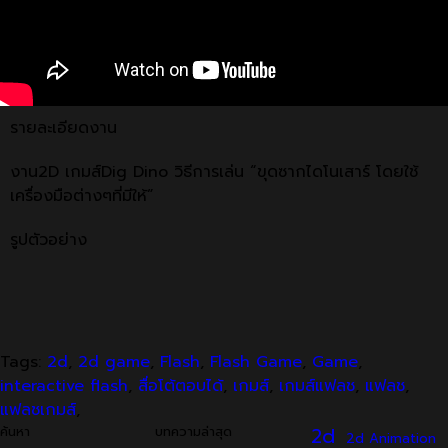
รายละเอียดงาน
งาน2D เกมส์Dig Dino วิธีการเล่น “ขุดซากไดโนเสาร์ โดยใช้
เครื่องมือต่างๆที่มีให้”
รูปตัวอย่าง
Tags:
2d
,
2d game
,
Flash
,
Flash Game
,
Game
,
interactive flash
,
สื่อโต้ตอบได้
,
เกมส์
,
เกมส์แฟลช
,
แฟลช
,
แฟลชเกมส์
,
ค้นหา
บทความล่าสุด
2d
2d Animation